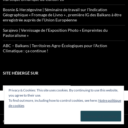
Bosnie & Herzégovine | Séminaire de travail sur l’Indication
Géographique « Fromage de Livno » , première IG des Balkans à être
enregistrée auprès de l’Union Européenne
Sarajevo | Vernissage de l’Exposition Photo « Empreintes du
Pastoralisme »
ABC – Balkans | Territoires Agro-Écologiques pour l’Action
Climatique : ça continue !
SITE HÉBERGÉ SUR
Privacy & Cookies: This site uses cookies. By continuing to use this website,
you agree to their use.
To find out more, including how to control cookies, see here:
Notre politique
de cookies
Fièrement propulsé par WordPress