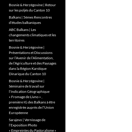
Bosnie & Herzégovine | Retour
sur les poljés du Canton 10
Balkans | 5èmes Rencontres
d’études balkaniques
ABC Balkans | Les
changements climatiques et les
territoires
Bosnie & Herzégovine |
Présentations et Discussions
sur l’Avenir de l’Alimentation,
de l’Agriculture et des Paysages
dans la Région Karstique
Dinarique du Canton 10
Bosnie & Herzégovine |
Séminaire de travail sur
l’Indication Géographique
« Fromage de Livno » ,
première IG des Balkans à être
enregistrée auprès de l’Union
Européenne
Sarajevo | Vernissage de
l’Exposition Photo
« Empreintes du Pastoralisme »