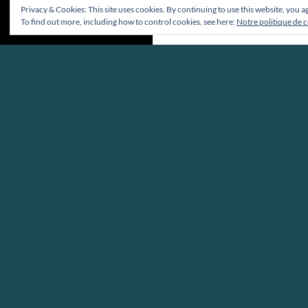
Privacy & Cookies: This site uses cookies. By continuing to use this website, you ag
To find out more, including how to control cookies, see here:
Notre politique de 
Fièrement propulsé par WordPress