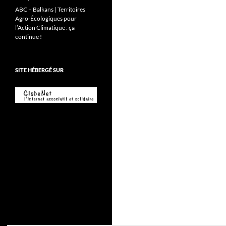
ABC – Balkans | Territoires
Agro-Écologiques pour
l’Action Climatique : ça
continue !
SITE HÉBERGÉ SUR