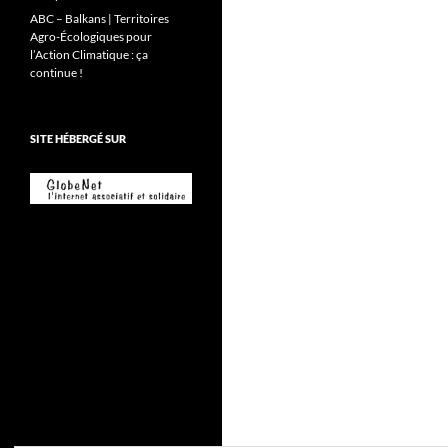
ABC – Balkans | Territoires
Agro-Écologiques pour
l’Action Climatique : ça
continue !
SITE HÉBERGÉ SUR