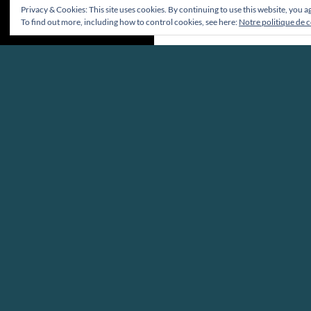
Privacy & Cookies: This site uses cookies. By continuing to use this website, you ag
To find out more, including how to control cookies, see here:
Notre politique de 
Fièrement propulsé par WordPress