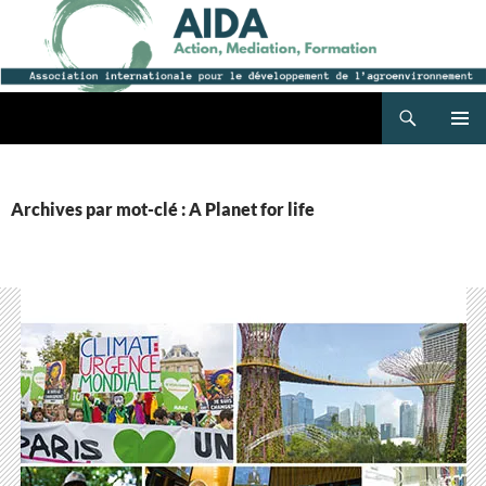
Recherche
AIDA
ALLER
MENU
AU
PRINCI
CONTENU
Archives par mot-clé : A Planet for life