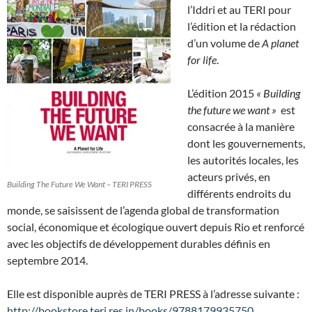
l’Iddri et au TERI pour
l’édition et la rédaction
d’un volume de
A planet
for life
.
L’édition 2015
« Building
the future we want »
est
consacrée à la manière
dont les gouvernements,
les autorités locales, les
acteurs privés, en
Building The Future We Want – TERI PRESS
différents endroits du
monde, se saisissent de l’agenda global de transformation
social, économique et écologique ouvert depuis Rio et renforcé
avec les objectifs de développement durables définis en
septembre 2014.
Elle est disponible auprès de TERI PRESS à l’adresse suivante :
http://bookstore.teri.res.in/books/9788179935750