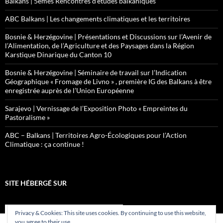
Balkans | 5èmes Rencontres d’études balkaniques
ABC Balkans | Les changements climatiques et les territoires
Bosnie & Herzégovine | Présentations et Discussions sur l’Avenir de
l’Alimentation, de l’Agriculture et des Paysages dans la Région
Karstique Dinarique du Canton 10
Bosnie & Herzégovine | Séminaire de travail sur l’Indication
Géographique « Fromage de Livno » , première IG des Balkans à être
enregistrée auprès de l’Union Européenne
Sarajevo | Vernissage de l’Exposition Photo « Empreintes du
Pastoralisme »
ABC – Balkans | Territoires Agro-Écologiques pour l’Action
Climatique : ça continue !
SITE HÉBERGÉ SUR
Privacy & Cookies: This site uses cookies. By continuing to use this website,
you agree to their use.