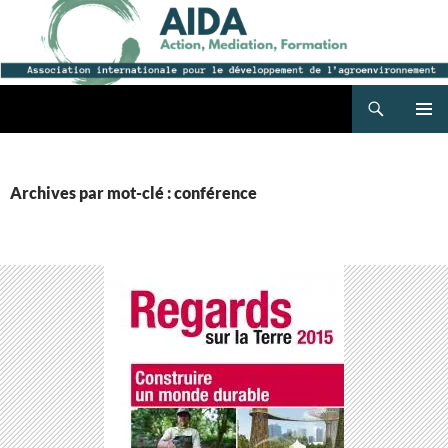
Recherche
AIDA
ALLER
MENU
AU
PRINCI
CONTENU
Archives par mot-clé : conférence