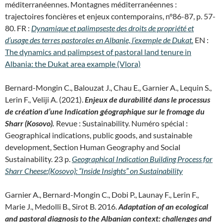
méditerranéennes. Montagnes méditerranéennes :
trajectoires foncières et enjeux contemporains, n°86-87, p. 57-
80. FR :
Dynamique et palimpseste des droits de propriété et
d’usage des terres pastorales en Albanie, l’exemple de Dukat.
EN :
The dynamics and palimpsest of pastoral land tenure in
Albania: the Dukat area example (Vlora)
Bernard-Mongin C., Balouzat J., Chau E., Garnier A., Lequin S.,
Lerin F., Veliji A. (2021).
Enjeux de durabilité dans le processus
de création d’une Indication géographique sur le fromage du
Sharr (Kosovo).
Revue : Sustainability. Numéro spécial :
Geographical indications, public goods, and sustainable
development, Section Human Geography and Social
Sustainability. 23 p.
Geographical Indication Building Process for
Sharr Cheese:(Kosovo): “Inside Insights” on Sustainability
Garnier A., Bernard-Mongin C., Dobi P., Launay F., Lerin F.,
Marie J., Medolli B., Sirot B. 2016.
Adaptation of an ecological
and pastoral diagnosis to the Albanian context: challenges and