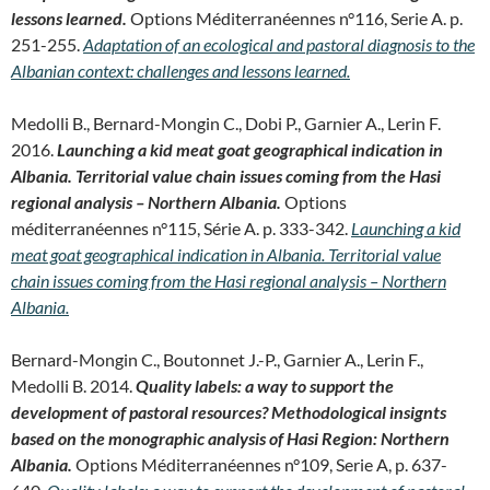
lessons learned.
Options Méditerranéennes n°116, Serie A. p.
251-255.
Adaptation of an ecological and pastoral diagnosis to the
Albanian context: challenges and lessons learned.
Medolli B., Bernard-Mongin C., Dobi P., Garnier A., Lerin F.
2016.
Launching a kid meat goat geographical indication in
Albania. Territorial value chain issues coming from the Hasi
regional analysis – Northern Albania.
Options
méditerranéennes n°115, Série A. p. 333-342.
Launching a kid
meat goat geographical indication in Albania. Territorial value
chain issues coming from the Hasi regional analysis – Northern
Albania.
Bernard-Mongin C., Boutonnet J.-P., Garnier A., Lerin F.,
Medolli B. 2014.
Quality labels: a way to support the
development of pastoral resources? Methodological insignts
based on the monographic analysis of Hasi Region: Northern
Albania.
Options Méditerranéennes n°109, Serie A, p. 637-