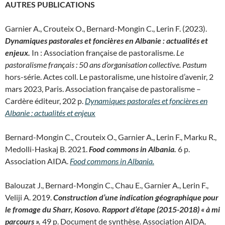
AUTRES PUBLICATIONS
Garnier A., Crouteix O., Bernard-Mongin C., Lerin F. (2023).
Dynamiques pastorales et foncières en Albanie : actualités et
enjeux.
In : Association française de pastoralisme.
Le
pastoralisme français : 50 ans d’organisation collective. Pastum
hors-série.
Actes coll. Le pastoralisme, une histoire d’avenir, 2
mars 2023, Paris. Association française de pastoralisme –
Cardère éditeur, 202 p.
Dynamiques pastorales et foncières en
Albanie : actualités et enjeux
Bernard-Mongin C., Crouteix O., Garnier A., Lerin F., Marku R.,
Medolli-Haskaj B. 2021.
Food commons in Albania.
6 p.
Association AIDA.
Food commons in Albania.
Balouzat J., Bernard-Mongin C., Chau E., Garnier A., Lerin F.,
Veliji A. 2019.
Construction d’une indication géographique pour
le fromage du Sharr, Kosovo. Rapport d’étape (2015-2018) « à mi
parcours ».
49 p. Document de synthèse. Association AIDA.