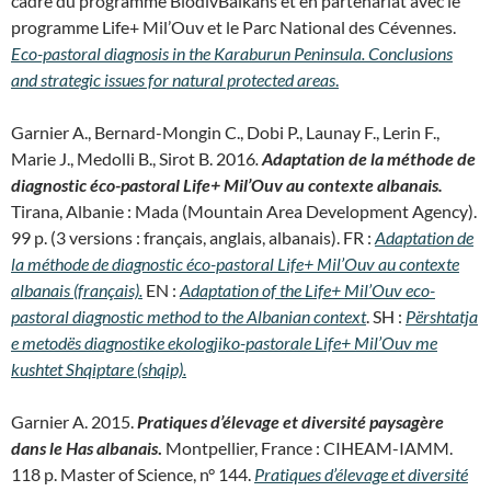
cadre du programme BiodivBalkans et en partenariat avec le
programme Life+ Mil’Ouv et le Parc National des Cévennes.
Eco-pastoral diagnosis in the Karaburun Peninsula. Conclusions
and strategic issues for natural protected areas
.
Garnier A., Bernard-Mongin C., Dobi P., Launay F., Lerin F.,
Marie J., Medolli B., Sirot B. 2016
.
Adaptation de la méthode de
diagnostic éco-pastoral Life+ Mil’Ouv au contexte albanais.
Tirana, Albanie : Mada (Mountain Area Development Agency).
99 p. (3 versions : français, anglais, albanais). FR :
Adaptation de
la méthode de diagnostic éco-pastoral Life+ Mil’Ouv au contexte
albanais (français).
EN :
Adaptation of the Life+ Mil’Ouv eco-
pastoral diagnostic method to the Albanian context
. SH :
Përshtatja
e metodës diagnostike ekologjiko-pastorale Life+ Mil’Ouv me
kushtet Shqiptare (shqip).
Garnier A. 2015.
Pratiques d’élevage et diversité paysagère
dans le Has albanais
.
Montpellier, France : CIHEAM-IAMM.
118 p. Master of Science, n° 144.
Pratiques d’élevage et diversité