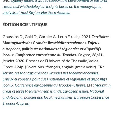
640.
Quality labels: a way to support the development of pastoral
resources? Methodological insignts based on the monographic
analysis of Hasi Region: Northern Albania.
ÉDITION SCIENTIFIQUE
Goussios D., Gaki D., Garnier A., Lerin F. (eds). 2021.
Territoires
Montagnards des Grandes iles Méditerranéennes. Enjeux
européens, politiques nationales et régionales et dispositifs
locaux. Conférence européenne du Troodos- Chypre, 28/31-
janvier 2020.
Presses de l’Université de Thessalie, Volos,
Grèce. 124p. (3 versions : français, anglais, grec à venir). FR :
Territoires Montagnards des Grandes iles Méditerranéennes.
Enjeux européens, politiques nationales et régionales et dispositifs
locaux. Conférence européenne du Troodos- Chypre.
EN :
Mountain
areas of large Mediterranean islands. European issues, National
and Regional policies and local mechanisms. European Conference
Troodos-Cyprus.